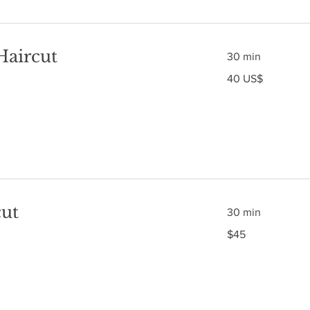
aircut
30 min
40
40 US$
dólares
estadounidenses
cut
30 min
$45
$45