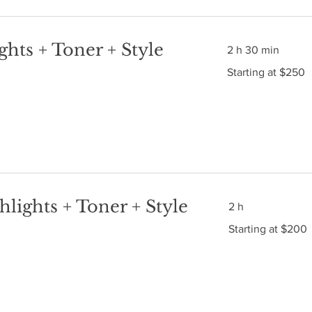
ghts + Toner + Style
2 h 30 min
Starting
Starting at $250
at
$250
hlights + Toner + Style
2 h
Starting
Starting at $200
at
$200