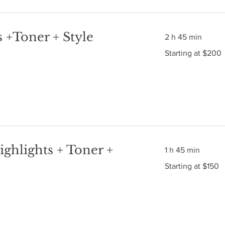
s +Toner + Style
2 h 45 min
Starting
Starting at $200
at
$200
ighlights + Toner +
1 h 45 min
Starting
Starting at $150
at
$150