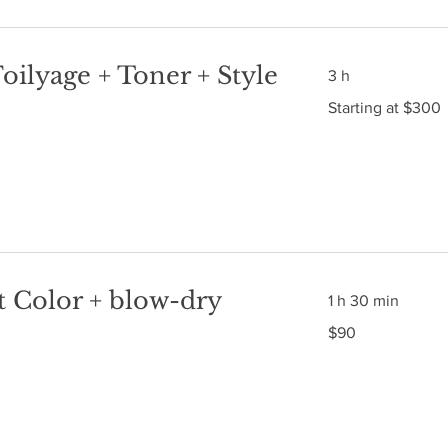
oilyage + Toner + Style
3 h
Starting
Starting at $300
at
$300
 Color + blow-dry
1 h 30 min
$90
$90