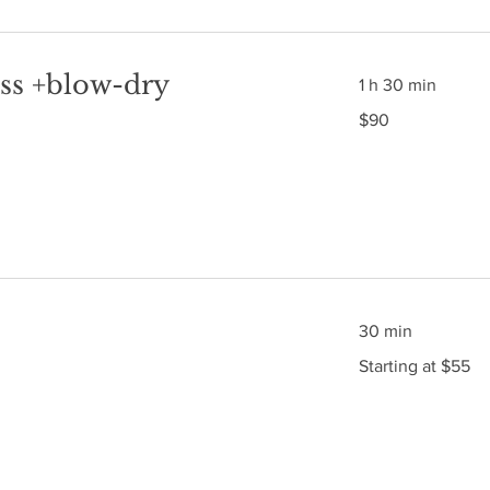
ss +blow-dry
1 h 30 min
$90
$90
30 min
Starting
Starting at $55
at
$55