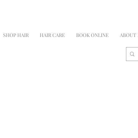
Lux
stylist | Miami
SHOP HAIR
HAIR CARE
BOOK ONLINE
ABOUT