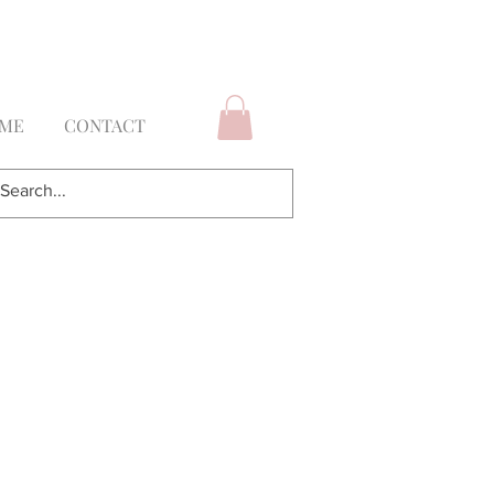
ury Hair & Makeup Services
 ME
CONTACT